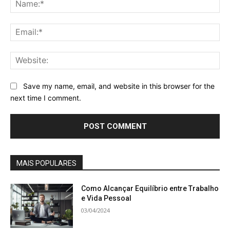
Na
Ema
Web
Save my name, email, and website in this browser for the
next time I comment.
MAIS POPULARES
Como Alcançar Equilíbrio entre Trabalho
e Vida Pessoal
03/04/2024