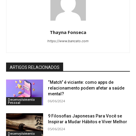
Thayna Fonseca
https://www.bancato.com
ARTIGOS RELACIONADOS
“Match” é viciante: como apps de
relacionamento podem afetar a saúde
mental?
Desenvolvimento
06/06/2024
Pessoal
9 Filosofias Japonesas Para Você se
Inspirar a Mudar Hábitos e Viver Melhor
05/06/2024
Desenvolvimento