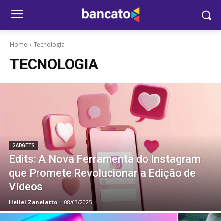
Home
Tecnologia
TECNOLOGIA
GADGETS
Edits: A Nova Ferramenta do Instagram
que Promete Revolucionar a Edição de
Vídeos
Heliel Zanelatto
-
08/03/2025