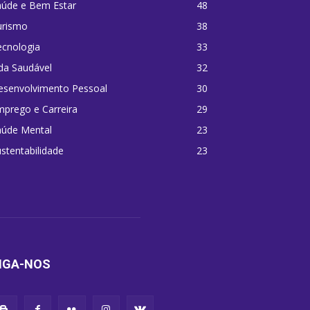
aúde e Bem Estar
48
urismo
38
ecnologia
33
da Saudável
32
esenvolvimento Pessoal
30
prego e Carreira
29
aúde Mental
23
stentabilidade
23
IGA-NOS