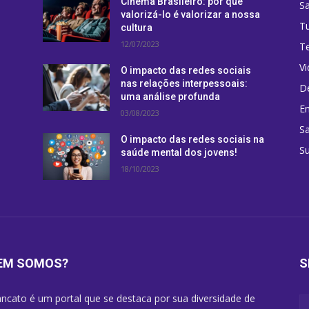
Cinema Brasileiro: por que
S
valorizá-lo é valorizar a nossa
T
cultura
12/07/2023
T
Vi
O impacto das redes sociais
nas relações interpessoais:
D
uma análise profunda
Em
03/08/2023
S
O impacto das redes sociais na
Su
saúde mental dos jovens!
18/10/2023
EM SOMOS?
S
ncato é um portal que se destaca por sua diversidade de