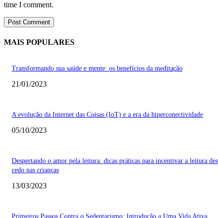
time I comment.
MAIS POPULARES
Transformando sua saúde e mente: os benefícios da meditação
21/01/2023
A evolução da Internet das Coisas (IoT) e a era da hiperconectividade
05/10/2023
Despertando o amor pela leitura: dicas práticas para incentivar a leitura de
cedo nas crianças
13/03/2023
Primeiros Passos Contra o Sedentarismo: Introdução a Uma Vida Ativa