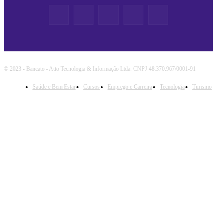
© 2023 - Bancato - Atto Tecnologia & Informação Ltda. CNPJ 48.370.967/0001-91
Saúde e Bem Estar
Cursos
Emprego e Carreira
Tecnologia
Turismo