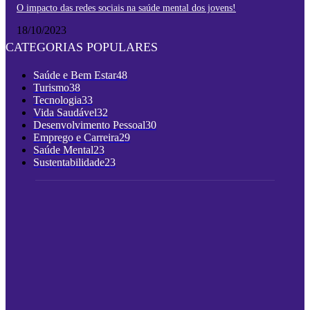
O impacto das redes sociais na saúde mental dos jovens!
18/10/2023
CATEGORIAS POPULARES
Saúde e Bem Estar
48
Turismo
38
Tecnologia
33
Vida Saudável
32
Desenvolvimento Pessoal
30
Emprego e Carreira
29
Saúde Mental
23
Sustentabilidade
23