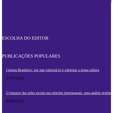
Descubra como conquistar seu sonho de trabalhar em um emprego digital!
03/02/2023
Como conquistar o sucesso profissional no exterior?
03/07/2023
ESCOLHA DO EDITOR
PUBLICAÇÕES POPULARES
Cinema Brasileiro: por que valorizá-lo é valorizar a nossa cultura
12/07/2023
O impacto das redes sociais nas relações interpessoais: uma análise profun
03/08/2023