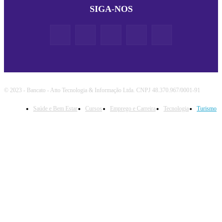
SIGA-NOS
© 2023 - Bancato - Atto Tecnologia & Informação Ltda. CNPJ 48.370.967/0001-91
Saúde e Bem Estar
Cursos
Emprego e Carreira
Tecnologia
Turismo