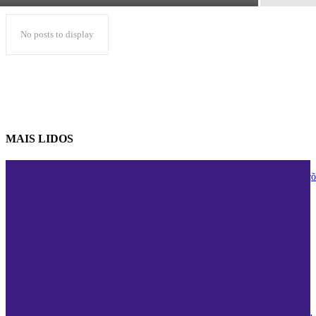
No posts to display
MAIS LIDOS
Os eSports: a revolução do entretenimento digital e o futuro das competiçõ
eletrônicas
24/04/2023
Como Construir uma Rotina Matinal Saudável?
05/03/2024