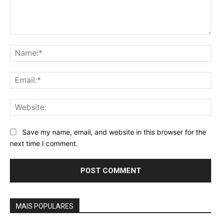
Comment:
Na
Ema
Web
Save my name, email, and website in this browser for the
next time I comment.
MAIS POPULARES