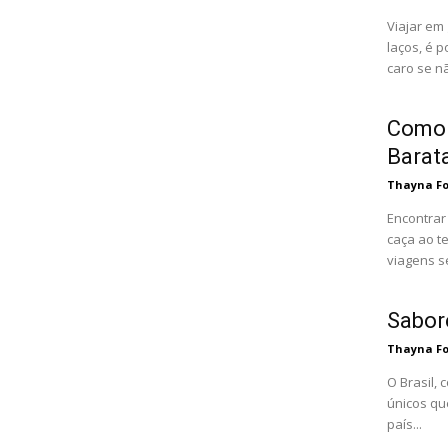
Viajar em
laços, é 
caro se nã
Como 
Barata
Thayna F
Encontrar
caça ao t
viagens se
Sabore
Thayna F
O Brasil, 
únicos qu
país...