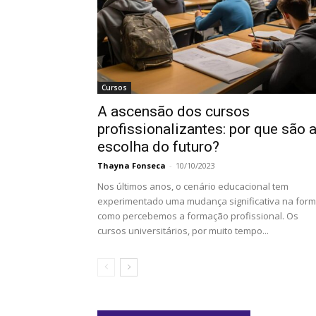
Cursos
A ascensão dos cursos
profissionalizantes: por que são 
escolha do futuro?
Thayna Fonseca
-
10/10/2023
Nos últimos anos, o cenário educacional tem
experimentado uma mudança significativa na for
como percebemos a formação profissional. Os
cursos universitários, por muito tempo...