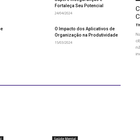
Fortaleça Seu Potencial
C
24/04/2024
C
Th
re
O Impacto dos Aplicativos de
Na
Organização na Produtividade
ci
15/03/2024
n
in
l
Saúde Mental