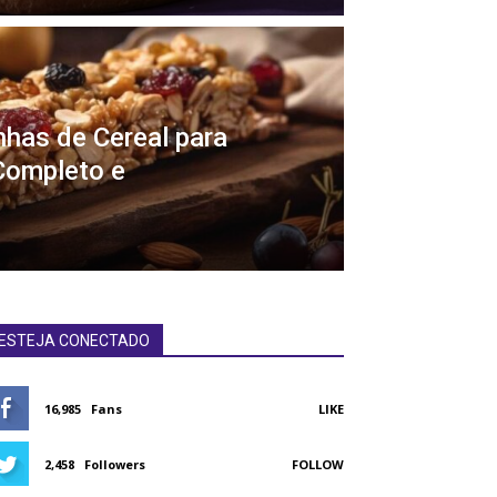
nhas de Cereal para
Completo e
ESTEJA CONECTADO
16,985
Fans
LIKE
2,458
Followers
FOLLOW