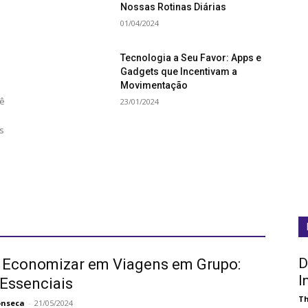
Nossas Rotinas Diárias
01/04/2024
Tecnologia a Seu Favor: Apps e
Gadgets que Incentivam a
Movimentação
cê
23/01/2024
s
D
Economizar em Viagens em Grupo:
I
 Essenciais
Th
onseca
-
21/05/2024