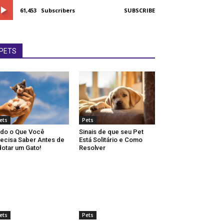
61,453
Subscribers
SUBSCRIBE
PETS
ets
Pets
do o Que Você
Sinais de que seu Pet
ecisa Saber Antes de
Está Solitário e Como
otar um Gato!
Resolver
ets
Pets