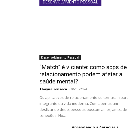
DESENVOLVIMENTO PESSOAL
Desenvolvimento Pessoal
“Match” é viciante: como apps de
relacionamento podem afetar a
saúde mental?
Thayna Fonseca
-
06/06/2024
Os aplicativos de relacionamento se tornaram par
integrante da vida moderna. Com apenas um
deslizar de dedo, pessoas buscam amor, amizade
conexões. No...
Aprendendo a Apreciar a