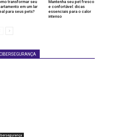
mo transformar seu
Mantenha seu pet fresco
artamento em um lar
e confortável: dicas
eal para seus pets?
essenciais para o calor
intenso
CIBERSEGURANÇA
ibersegurança