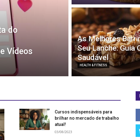
ta do
As Melhores Barri
Seu Lanche: Guia 
de Vídeos
Saudável
HEALTH & FITNESS
Cursos indispensáveis para
brilhar no mercado de trabalho
atual!
03/08/2023