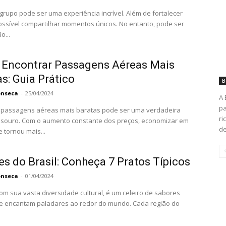
 grupo pode ser uma experiência incrível. Além de fortalecer
possível compartilhar momentos únicos. No entanto, pode ser
o...
Encontrar Passagens Aéreas Mais
s: Guia Prático
B
onseca
-
25/04/2024
A 
pa
 passagens aéreas mais baratas pode ser uma verdadeira
ri
esouro. Com o aumento constante dos preços, economizar em
de
 tornou mais...
s do Brasil: Conheça 7 Pratos Típicos
onseca
-
01/04/2024
com sua vasta diversidade cultural, é um celeiro de sabores
e encantam paladares ao redor do mundo. Cada região do