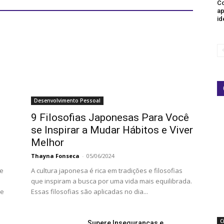
Co
ap
id
Desenvolvimento Pessoal
9 Filosofias Japonesas Para Você
se Inspirar a Mudar Hábitos e Viver
Melhor
Thayna Fonseca
-
05/06/2024
te
A cultura japonesa é rica em tradições e filosofias
que inspiram a busca por uma vida mais equilibrada.
 e
Essas filosofias são aplicadas no dia...
C
Supere Inseguranças e