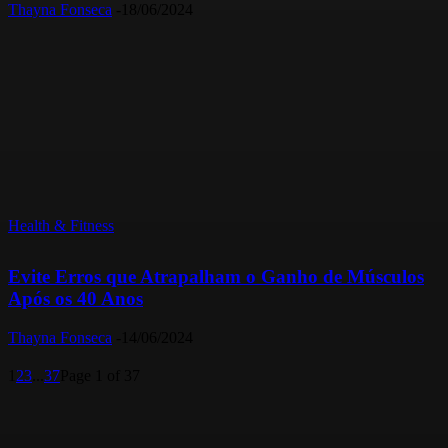
Thayna Fonseca
-
18/06/2024
Health & Fitness
Evite Erros que Atrapalham o Ganho de Músculos
Após os 40 Anos
Thayna Fonseca
-
14/06/2024
1
2
3
...
37
Page 1 of 37