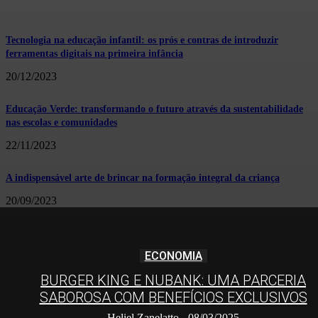
Tecnologia na educação infantil: os prós e contras de introduzir
ferramentas digitais na primeira infância
20/12/2023
Educação Verde: transformando o futuro através da sustentabilidade
nas escolas e comunidades
22/11/2023
A indispensável arte de brincar na formação integral da criança
20/09/2023
ECONOMIA
BURGER KING E NUBANK: UMA PARCERIA
SABOROSA COM BENEFÍCIOS EXCLUSIVOS
Heliel Zanelatto
-
08/03/2025