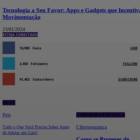
Tecnologia a Seu Favor: Apps e Gadgets que Incenti
Movimentação
23/01/2024
ESTEJA CONECTADO
16,985
Fans
LIKE
2,458
Followers
FOLLOW
61,453
Subscribers
SUBSCRIBE
PETS
Pets
CIBERSEGURANÇA
Cibersegurança
Tudo o Que Você Precisa Saber Antes
de Adotar um Gato!
Como se Proteger de