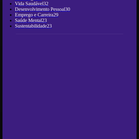
Vida Saudável
32
Desenvolvimento Pessoal
30
Emprego e Carreira
29
Saúde Mental
23
Sustentabilidade
23