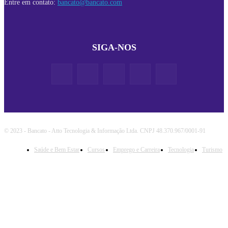
Entre em contato:
bancato@bancato.com
SIGA-NOS
© 2023 - Bancato - Atto Tecnologia & Informação Ltda. CNPJ 48.370.967/0001-91
Saúde e Bem Estar
Cursos
Emprego e Carreira
Tecnologia
Turismo