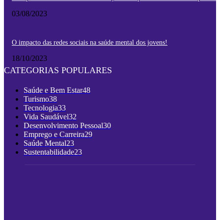
03/08/2023
O impacto das redes sociais na saúde mental dos jovens!
18/10/2023
CATEGORIAS POPULARES
Saúde e Bem Estar
48
Turismo
38
Tecnologia
33
Vida Saudável
32
Desenvolvimento Pessoal
30
Emprego e Carreira
29
Saúde Mental
23
Sustentabilidade
23