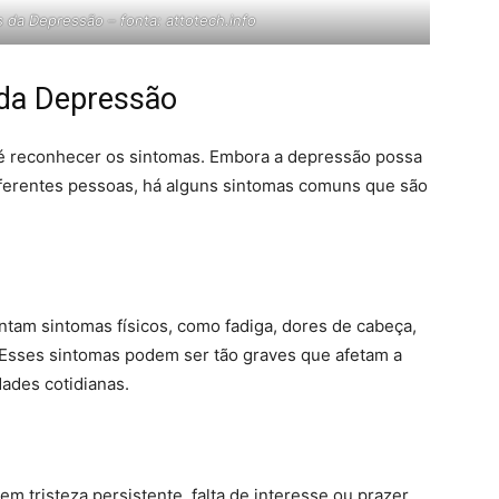
da Depressão – fonta: attotech.info
da Depressão
 é reconhecer os sintomas. Embora a depressão possa
iferentes pessoas, há alguns sintomas comuns que são
am sintomas físicos, como fadiga, dores de cabeça,
Esses sintomas podem ser tão graves que afetam a
dades cotidianas.
 tristeza persistente, falta de interesse ou prazer