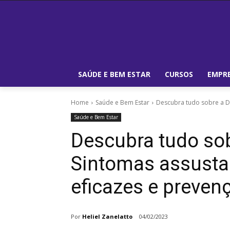
SAÚDE E BEM ESTAR
CURSOS
EMPRE
Home
Saúde e Bem Estar
Descubra tudo sobre a D
Saúde e Bem Estar
Descubra tudo so
Sintomas assusta
eficazes e preven
Por
Heliel Zanelatto
04/02/2023