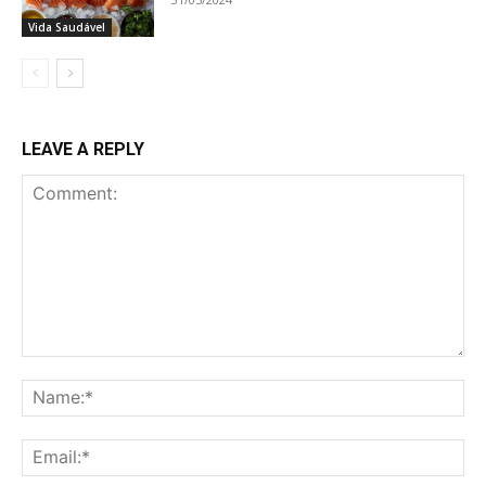
Vida Saudável
LEAVE A REPLY
Comment:
Na
Ema