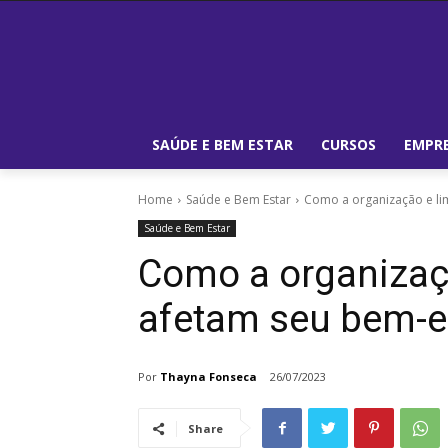
SAÚDE E BEM ESTAR
CURSOS
EMPRE
Home
Saúde e Bem Estar
Como a organização e li
Saúde e Bem Estar
Como a organizaç
afetam seu bem-e
Por
Thayna Fonseca
26/07/2023
Share