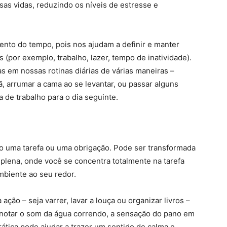
ssas vidas, reduzindo os níveis de estresse e
nto do tempo, pois nos ajudam a definir e manter
es (por exemplo, trabalho, lazer, tempo de inatividade).
 em nossas rotinas diárias de várias maneiras –
, arrumar a cama ao se levantar, ou passar alguns
a de trabalho para o dia seguinte.
mo uma tarefa ou uma obrigação. Pode ser transformada
plena, onde você se concentra totalmente na tarefa
biente ao seu redor.
ção – seja varrer, lavar a louça ou organizar livros –
e notar o som da água correndo, a sensação do pano em
ática pode ajudar a trazer um sentido de calma e