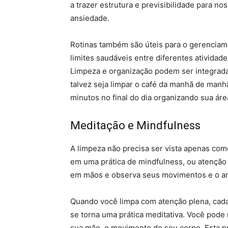
a trazer estrutura e previsibilidade para no
ansiedade.
Rotinas também são úteis para o gerenciame
limites saudáveis ​​entre diferentes atividad
Limpeza e organização podem ser integradas
talvez seja limpar o café da manhã de manhã
minutos no final do dia organizando sua áre
Meditação e Mindfulness
A limpeza não precisa ser vista apenas co
em uma prática de mindfulness, ou atenção 
em mãos e observa seus movimentos e o am
Quando você limpa com atenção plena, cada a
se torna uma prática meditativa. Você pod
sua mão, o movimento do seu corpo. Esta pr