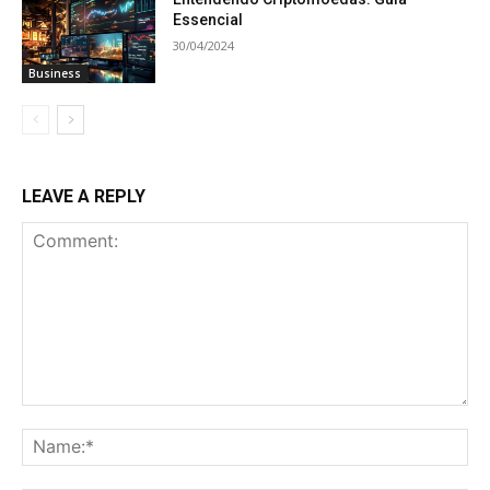
Essencial
30/04/2024
Business
LEAVE A REPLY
Comment:
Na