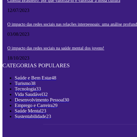
Cinema Brasileiro: por que valorizá-lo é valorizar a nossa cultura
12/07/2023
O impacto das redes sociais nas relações interpessoais: uma análise profun
03/08/2023
O impacto das redes sociais na saúde mental dos jovens!
18/10/2023
CATEGORIAS POPULARES
Saúde e Bem Estar
48
Turismo
38
Tecnologia
33
Vida Saudável
32
Desenvolvimento Pessoal
30
Emprego e Carreira
29
Saúde Mental
23
Sustentabilidade
23