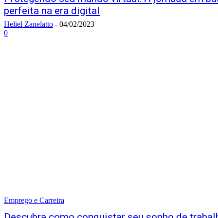
perfeita na era digital
Heliel Zanelatto
-
04/02/2023
0
Emprego e Carreira
Descubra como conquistar seu sonho de trabal