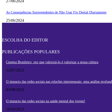
27/06/2024
As Consequências Surpreendentes de Não Usar Fio Dental Diariamente
25/06/2024
ESCOLHA DO EDITOR
PUBLICAÇÕES POPULARES
Cinema Brasileiro: por que valorizá-lo é valorizar a nossa cultura
12/07/2023
O impacto das redes sociais nas relações interpessoais: uma análise profun
03/08/2023
O impacto das redes sociais na saúde mental dos jovens!
18/10/2023