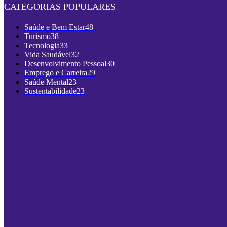
CATEGORIAS POPULARES
Saúde e Bem Estar
48
Turismo
38
Tecnologia
33
Vida Saudável
32
Desenvolvimento Pessoal
30
Emprego e Carreira
29
Saúde Mental
23
Sustentabilidade
23