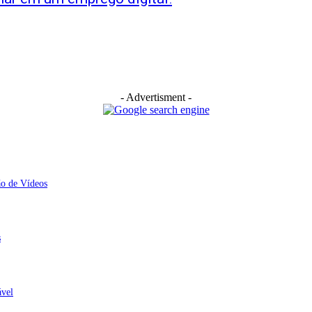
- Advertisment -
ão de Vídeos
s
ável