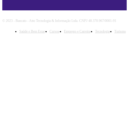
© 2023 - Bancato - Atto Tecnologia & Informação Ltda. CNPJ 48.370.967/0001-91
Saúde e Bem Estar
Cursos
Emprego e Carreira
Tecnologia
Turismo