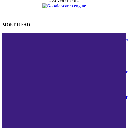
- Advertisment -
MOST READ
Edits: A Nova Ferramenta do Instagram que Promete Revolucionar a Ediç
Vídeos
08/03/2025
Burger King e Nubank: Uma Parceria Saborosa com Benefícios Exclusivo
08/03/2025
As Melhores Barrinhas de Cereal para Seu Lanche: Guia Completo e Saud
27/06/2024
As Consequências Surpreendentes de Não Usar Fio Dental Diariamente