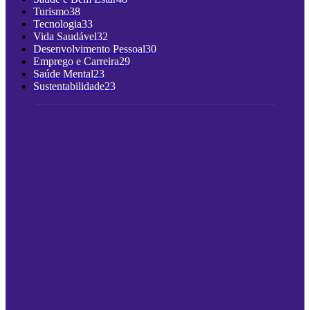
Turismo
38
Tecnologia
33
Vida Saudável
32
Desenvolvimento Pessoal
30
Emprego e Carreira
29
Saúde Mental
23
Sustentabilidade
23