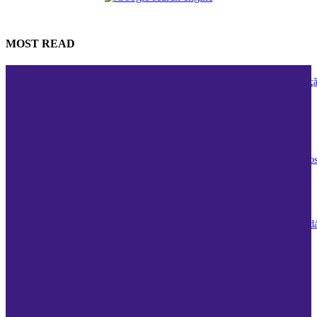
MOST READ
Edits: A Nova Ferramenta do Instagram que Promete Revolucionar a Ediç
Vídeos
08/03/2025
Burger King e Nubank: Uma Parceria Saborosa com Benefícios Exclusivo
08/03/2025
As Melhores Barrinhas de Cereal para Seu Lanche: Guia Completo e Saud
27/06/2024
As Consequências Surpreendentes de Não Usar Fio Dental Diariamente
25/06/2024