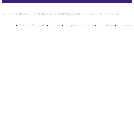
© 2023 - Bancato - Atto Tecnologia & Informação Ltda. CNPJ 48.370.967/0001-91
Saúde e Bem Estar
Cursos
Emprego e Carreira
Tecnologia
Turismo