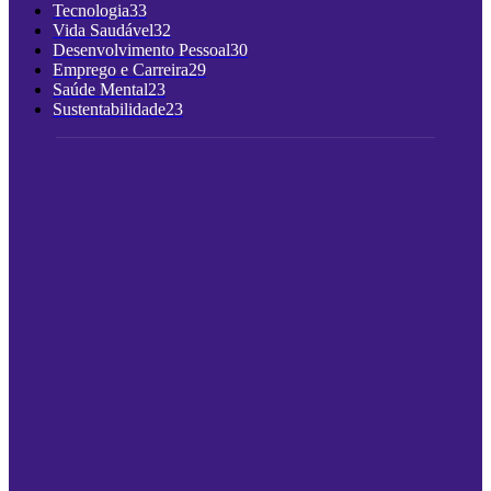
Tecnologia
33
Vida Saudável
32
Desenvolvimento Pessoal
30
Emprego e Carreira
29
Saúde Mental
23
Sustentabilidade
23