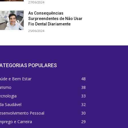
27/06/2024
As Consequências
Surpreendentes de Não Usar
Fio Dental Diariamente
25/06/2024
ATEGORIAS POPULARES
aúde e Bem Estar
48
urismo
38
ecnologia
33
da Saudável
32
esenvolvimento Pessoal
30
prego e Carreira
29