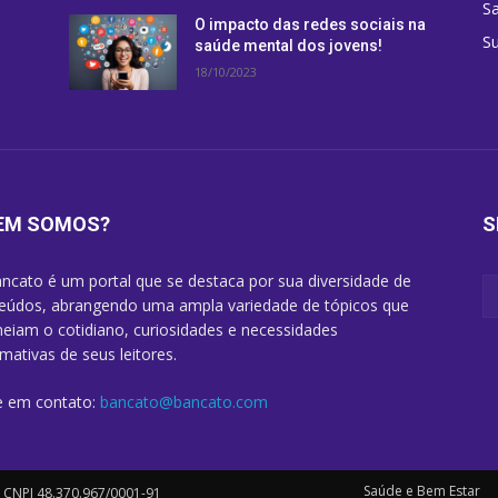
S
O impacto das redes sociais na
Su
saúde mental dos jovens!
18/10/2023
EM SOMOS?
S
ncato é um portal que se destaca por sua diversidade de
eúdos, abrangendo uma ampla variedade de tópicos que
eiam o cotidiano, curiosidades e necessidades
rmativas de seus leitores.
e em contato:
bancato@bancato.com
Saúde e Bem Estar
. CNPJ 48.370.967/0001-91