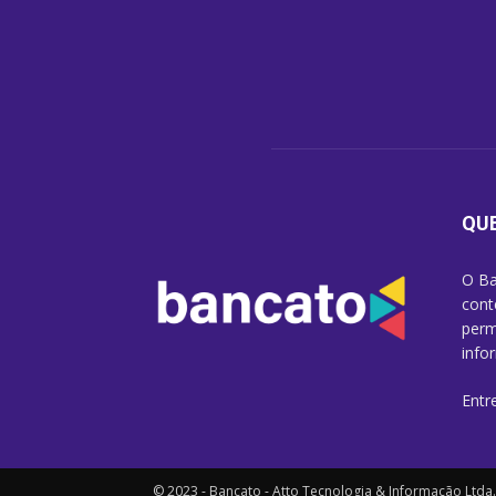
QU
O Ba
cont
perm
info
Entr
© 2023 - Bancato - Atto Tecnologia & Informação Ltda