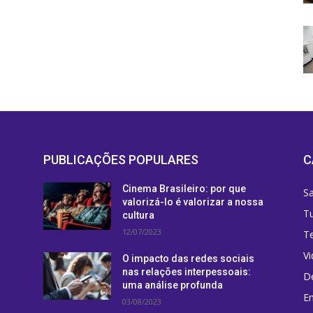
PUBLICAÇÕES POPULARES
C
Cinema Brasileiro: por que
S
valorizá-lo é valorizar a nossa
T
cultura
12/07/2023
T
Vi
O impacto das redes sociais
nas relações interpessoais:
D
uma análise profunda
Em
03/08/2023