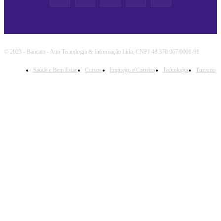
© 2023 - Bancato - Atto Tecnologia & Informação Ltda. CNPJ 48.370.967/0001-91
Saúde e Bem Estar
Cursos
Emprego e Carreira
Tecnologia
Turismo