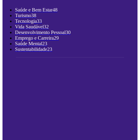
Saúde e Bem Estar
48
Turismo
38
Tecnologia
33
Vida Saudável
32
Desenvolvimento Pessoal
30
Emprego e Carreira
29
Saúde Mental
23
Sustentabilidade
23